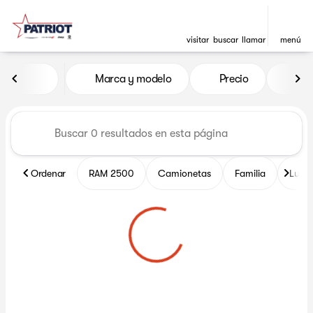
visitar
buscar
llamar
menú
Vehículos en venta en Patrio
Marca y modelo
Precio
Mil
ordenar
filtrar
buscar
volver arriba
Ordenar
RAM 2500
Camionetas
Familia
Lujo