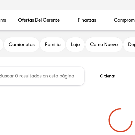
oms
Ofertas Del Gerente
Finanzas
Compromis
t Chrysler Dodge Jeep Ram of
Camionetas
Familia
Lujo
Como Nuevo
Dep
Ordenar