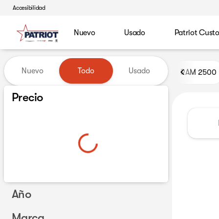
Accesibilidad
Nuevo
Usado
Patriot Cust
Vehículos en venta en Patrio
Nuevo
Todo
Usado
RAM 2500
Mostrar solo vehículos usados certificados (0)
Precio
Año
Marca