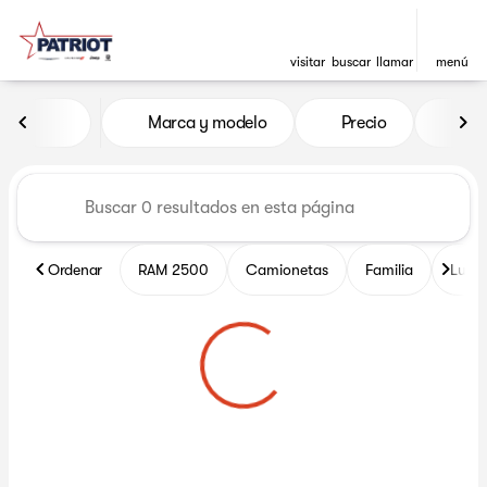
visitar
buscar
llamar
menú
Vehículos en venta en Patrio
Marca y modelo
Precio
Mil
ordenar
filtrar
buscar
volver arriba
Ordenar
RAM 2500
Camionetas
Familia
Lujo