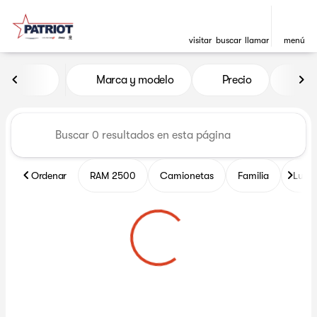
visitar
buscar
llamar
menú
Vehículos en venta en Patrio
Marca y modelo
Precio
Mil
ordenar
filtrar
buscar
volver arriba
Ordenar
RAM 2500
Camionetas
Familia
Lujo