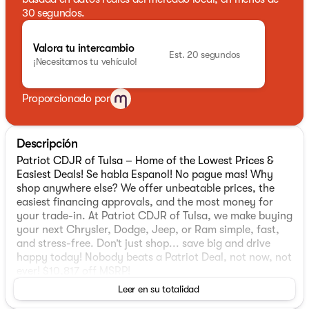
30 segundos.
Valora tu intercambio
Est. 20 segundos
¡Necesitamos tu vehículo!
Proporcionado por
Descripción
Patriot CDJR of Tulsa – Home of the Lowest Prices &
Easiest Deals! Se habla Espanol! No pague mas! Why
shop anywhere else? We offer unbeatable prices, the
easiest financing approvals, and the most money for
your trade-in. At Patriot CDJR of Tulsa, we make buying
your next Chrysler, Dodge, Jeep, or Ram simple, fast,
and stress-free. Don’t just shop... save big and drive
happy today! Nobody beats a Patriot Deal, not now, not
ever! $10,817 off MSRP!
Leer en su totalidad
2026 Ram 2500