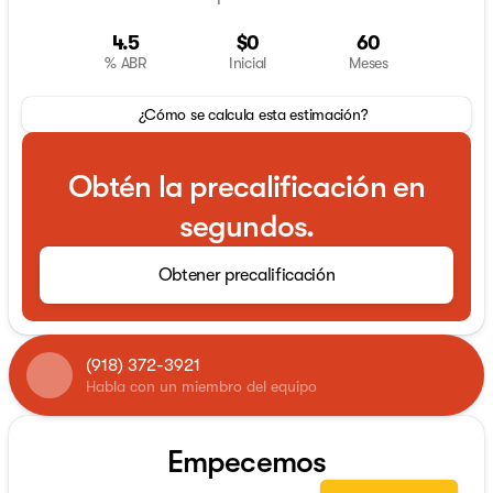
4.5
$0
60
% ABR
Inicial
Meses
¿Cómo se calcula esta estimación?
Obtén la precalificación en
segundos.
Obtener precalificación
(918) 372-3921
Habla con un miembro del equipo
Empecemos