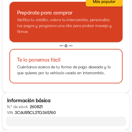
Más popular
Prepárate para comprar
Verifica tu crédito, valora tu intercambio, personaliza
tus pagos y programa una cita para probar manejo y
firmar.
— o —
Te lo ponemos fácil
Cuéntanos acerca de tu forma de pago deseada y lo
que quieres por tu vehículo usado en intercambio.
Información básica
N.° de stock
260821
VIN
3C6UR5CL3TG365760