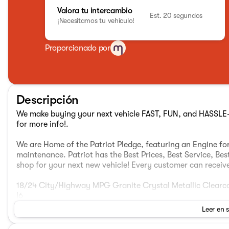
Valora tu intercambio
Est. 20 segundos
¡Necesitamos tu vehículo!
Proporcionado por
Descripción
We make buying your next vehicle FAST, FUN, and HASSLE-F
for more info!.
We are Home of the Patriot Pledge, featuring an Engine for
maintenance. Patriot has the Best Prices, Best Service, Bes
shop for your next new vehicle! Every customer can receive 
18/24 City/Highway MPG Granite Crystal Metallic Clear
I6
Leer en 
Come see us today at Patriot CDJR McAlester 916 S George