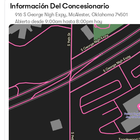
Información Del Concesionario
showroom at www.PatriotMac.com today! Give us a call no
Market Adjustment or Dealer added OptionS. Patriot Price
916 S George Nigh Expy, McAlester, Oklahoma 74501
MSRP . Exp. 08/31/2026
Abierto desde 9:00am hasta 8:00pm hoy
Domingo
Cerrado
Lunes
9:00am - 8:00pm
Martes
9:00am - 8:00pm
Miércoles
9:00am - 8:00pm
Jueves
9:00am - 8:00pm
Viernes
9:00am - 8:00pm
Sábado
9:00am - 8:00pm