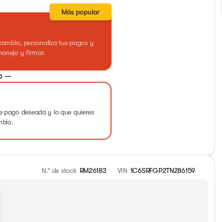
Más popular
ercambio, personaliza tus pagos y
anejo y firmar.
o —
 pago deseada y lo que quieres
mbio.
N.° de stock
RM26183
VIN
1C6SRFGP2TN286159