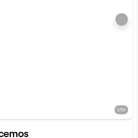
1/50
cemos