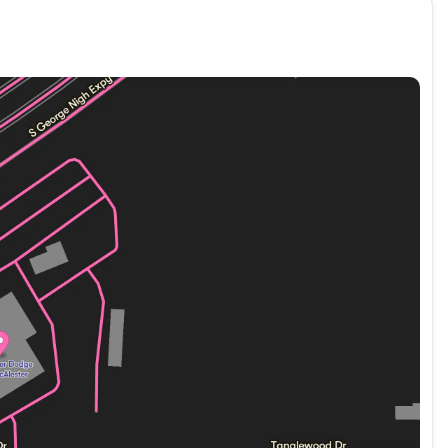
w! (918) 503-1890**Advertised price does not include
 includes: $6780 - 2026 National Standalone 12% Below