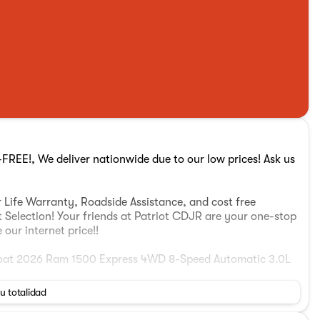
REE!, We deliver nationwide due to our low prices! Ask us
 Life Warranty, Roadside Assistance, and cost free
t Selection! Your friends at Patriot CDJR are your one-stop
our internet price!!
coat 2026 Ram 1500 Express 4WD 8-Speed Automatic 3.0L
su totalidad
 Nigh Expy, McAlester, Oklahoma 74501 Visit our online