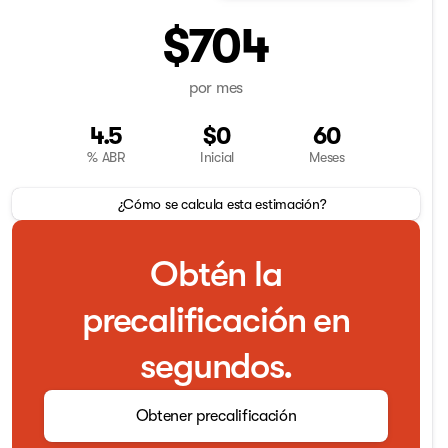
$704
por mes
4.5
$0
60
% ABR
Inicial
Meses
¿Cómo se calcula esta estimación?
Obtén la
precalificación en
segundos.
Obtener precalificación