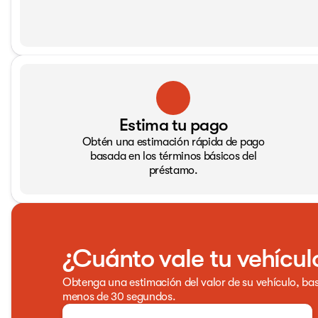
Estima tu pago
Obtén una estimación rápida de pago
basada en los términos básicos del
préstamo.
¿Cuánto vale tu vehícul
Obtenga una estimación del valor de su vehículo, bas
menos de 30 segundos.